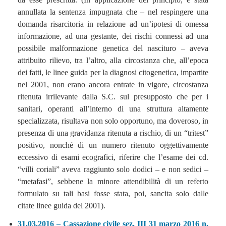
annullata la sentenza impugnata che – nel respingere una
domanda risarcitoria in relazione ad un’ipotesi di omessa
informazione, ad una gestante, dei rischi connessi ad una
possibile malformazione genetica del nascituro – aveva
attribuito rilievo, tra l’altro, alla circostanza che, all’epoca
dei fatti, le linee guida per la diagnosi citogenetica, impartite
nel 2001, non erano ancora entrate in vigore, circostanza
ritenuta irrilevante dalla S.C. sul presupposto che per i
sanitari, operanti all’interno di una struttura altamente
specializzata, risultava non solo opportuno, ma doveroso, in
presenza di una gravidanza ritenuta a rischio, di un “tritest”
positivo, nonché di un numero ritenuto oggettivamente
eccessivo di esami ecografici, riferire che l’esame dei cd.
“villi coriali” aveva raggiunto solo dodici – e non sedici –
“metafasi”, sebbene la minore attendibilità di un referto
formulato su tali basi fosse stata, poi, sancita solo dalle
citate linee guida del 2001).
31.03.2016 – Cassazione civile sez. III 31 marzo 2016 n.