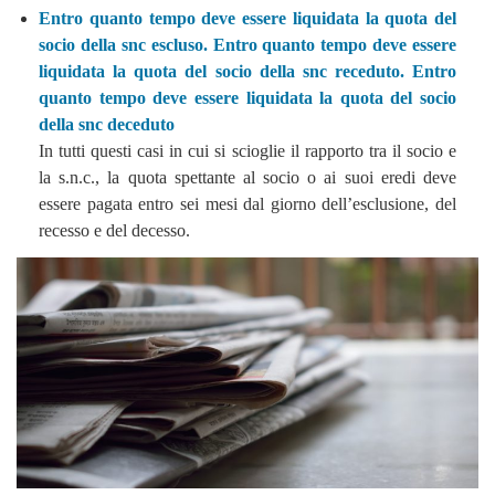
Entro quanto tempo deve essere liquidata la quota del
socio della snc escluso. Entro quanto tempo deve essere
liquidata la quota del socio della snc receduto. Entro
quanto tempo deve essere liquidata la quota del socio
della snc deceduto
In tutti questi casi in cui si scioglie il rapporto tra il socio e
la s.n.c., la quota spettante al socio o ai suoi eredi deve
essere pagata entro sei mesi dal giorno dell’esclusione, del
recesso e del decesso.