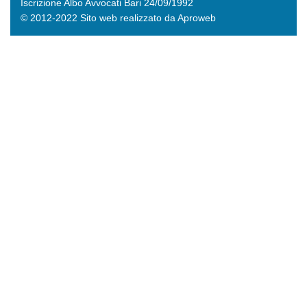
Iscrizione Albo Avvocati Bari 24/09/1992
© 2012-2022 Sito web realizzato da Aproweb