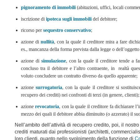
pignoramento di immobili
(abitazioni, uffici, locali commerc
iscrizione di
ipoteca sugli immobili
del debitore;
ricorso per
sequestro conservativo
;
azione di
nullità
, con la quale il creditore mira a fare dichi
es., mancanza della forma prevista dalla legge o dell’oggetto 
azione di
simulazione
, con la quale il creditore tende a f
concluso tra il debitore e l’altro contraente, in realtà q
voluto concludere un contratto diverso da quello apparente;
azione
surrogatoria
, con la quale il creditore si sostituisc
recupero dei crediti) nei confronti di terzi (in genere, clienti);
azione
revocatoria
, con la quale il creditore fa dichiarare l’i
mezzo dei quali il debitore abbia diminuito (o azzerato) il su
Nell’ambito dell’attività di recupero credito, poi, il nostr
crediti maturati dai professionisti (architetti, commerciali
loro clienti, quanto nello svolgimento della funzione di
Co