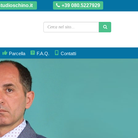
tudioschino.it
+39 080.5227929
Parcella
F.A.Q.
Contatti