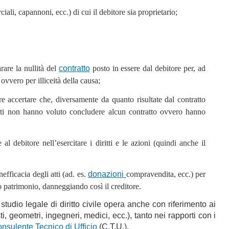
iali, capannoni, ecc.) di cui il debitore sia proprietario;
arare la nullità del
contratto
posto in essere dal debitore per, ad
ovvero per illiceità della causa;
are accertare che, diversamente da quanto risultate dal contratto
uesti non hanno voluto concludere alcun contratto ovvero hanno
e al debitore nell’esercitare i diritti e le azioni (quindi anche il
nefficacia degli atti (ad. es.
donazioni
compravendita, ecc.) per
o patrimonio, danneggiando così il creditore.
o studio legale di diritto civile opera anche con riferimento ai
sti, geometri, ingegneri, medici, ecc.), tanto nei rapporti con i
nsulente Tecnico di Ufficio
(C.T.U.).