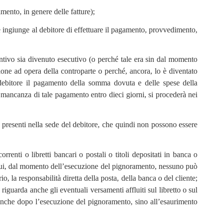
mento, in genere delle fatture);
ce ingiunge al debitore di effettuare il pagamento, provvedimento,
untivo sia divenuto esecutivo (o perché tale era sin dal momento
one ad opera della controparte o perché, ancora, lo è diventato
 debitore il pagamento della somma dovuta e delle spese della
 mancanza di tale pagamento entro dieci giorni, si procederà nei
 presenti nella sede del debitore, che quindi non possono essere
rrenti o libretti bancari o postali o titoli depositati in banca o
di cui, dal momento dell’esecuzione del pignoramento, nessuno può
o, la responsabilità diretta della posta, della banca o del cliente;
 riguarda anche gli eventuali versamenti affluiti sul libretto o sul
ti anche dopo l’esecuzione del pignoramento, sino all’esaurimento