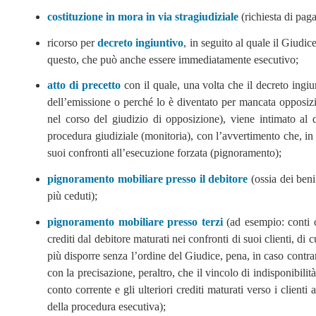
costituzione in mora in via stragiudiziale
(richiesta di paga
ricorso per
decreto ingiuntivo
, in seguito al quale il Giudi
questo, che può anche essere immediatamente esecutivo;
atto di precetto
con il quale, una volta che il decreto ingi
dell’emissione o perché lo è diventato per mancata opposizi
nel corso del giudizio di opposizione), viene intimato al
procedura giudiziale (monitoria), con l’avvertimento che, in
suoi confronti all’esecuzione forzata (pignoramento);
pignoramento mobiliare presso il debitore
(ossia dei beni
più ceduti);
pignoramento mobiliare presso terzi
(ad esempio: conti co
crediti dal debitore maturati nei confronti di suoi clienti, 
più disporre senza l’ordine del Giudice, pena, in caso contrari
con la precisazione, peraltro, che il vincolo di indisponibilità
conto corrente e gli ulteriori crediti maturati verso i clien
della procedura esecutiva);