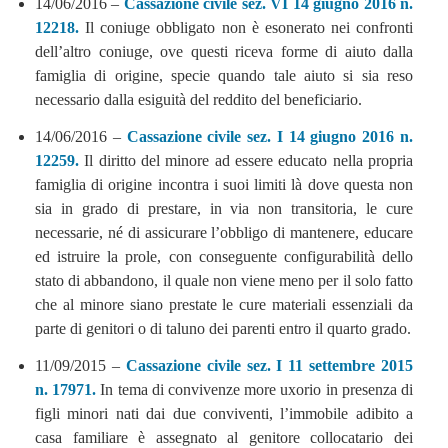
14/06/2016 –
Cassazione civile sez. VI 14 giugno 2016 n.
12218.
Il coniuge obbligato non è esonerato nei confronti
dell’altro coniuge, ove questi riceva forme di aiuto dalla
famiglia di origine, specie quando tale aiuto si sia reso
necessario dalla esiguità del reddito del beneficiario.
14/06/2016 –
Cassazione civile sez. I 14 giugno 2016 n.
12259.
Il diritto del minore ad essere educato nella propria
famiglia di origine incontra i suoi limiti là dove questa non
sia in grado di prestare, in via non transitoria, le cure
necessarie, né di assicurare l’obbligo di mantenere, educare
ed istruire la prole, con conseguente configurabilità dello
stato di abbandono, il quale non viene meno per il solo fatto
che al minore siano prestate le cure materiali essenziali da
parte di genitori o di taluno dei parenti entro il quarto grado.
11/09/2015 –
Cassazione civile sez. I 11 settembre 2015
n. 17971.
In tema di convivenze more uxorio in presenza di
figli minori nati dai due conviventi, l’immobile adibito a
casa familiare è assegnato al genitore collocatario dei