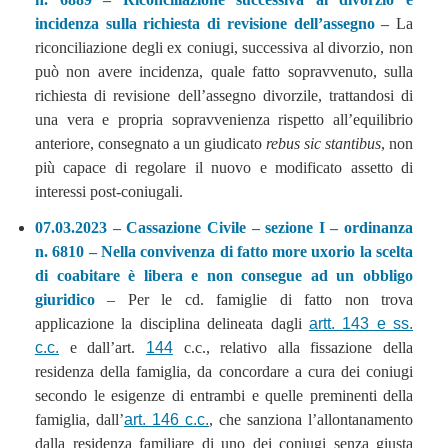
incidenza sulla richiesta di revisione dell’assegno –
La
riconciliazione degli ex coniugi, successiva al divorzio, non
può non avere incidenza, quale fatto sopravvenuto, sulla
richiesta di revisione dell’assegno divorzile, trattandosi di
una vera e propria sopravvenienza rispetto all’equilibrio
anteriore, consegnato a un giudicato
rebus sic stantibus
, non
più capace di regolare il nuovo e modificato assetto di
interessi post-coniugali.
07.03.2023 – Cassazione Civile – sezione I – ordinanza
n. 6810 – Nella convivenza di fatto more uxorio la scelta
di coabitare è libera e non consegue ad un obbligo
giuridico
– Per le cd. famiglie di fatto non trova
applicazione la disciplina delineata dagli
artt. 143 e ss.
c.c.
e dall’art.
144
c.c., relativo alla fissazione della
residenza della famiglia, da concordare a cura dei coniugi
secondo le esigenze di entrambi e quelle preminenti della
famiglia, dall’
art. 146 c.c.
, che sanziona l’allontanamento
dalla residenza familiare di uno dei coniugi senza giusta