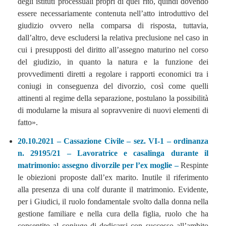
degli istituti processuali propri di quel rito, quindi dovendo
essere necessariamente contenuta nell’atto introduttivo del
giudizio ovvero nella comparsa di risposta, tuttavia,
dall’altro, deve escludersi la relativa preclusione nel caso in
cui i presupposti del diritto all’assegno maturino nel corso
del giudizio, in quanto la natura e la funzione dei
provvedimenti diretti a regolare i rapporti economici tra i
coniugi in conseguenza del divorzio, così come quelli
attinenti al regime della separazione, postulano la possibilità
di modularne la misura al sopravvenire di nuovi elementi di
fatto».
20.10.2021 – Cassazione Civile – sez. VI-1 – ordinanza
n. 29195/21 – Lavoratrice e casalinga durante il
matrimonio: assegno divorzile per l’ex moglie –
Respinte
le obiezioni proposte dall’ex marito. Inutile il riferimento
alla presenza di una colf durante il matrimonio. Evidente,
per i Giudici, il ruolo fondamentale svolto dalla donna nella
gestione familiare e nella cura della figlia, ruolo che ha
consentito al coniuge di dedicarsi con successo all’ambito