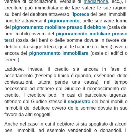
verbale di conciliazione, verbale di
mediazione
, ecc.), il
creditore può immediatamente fare valere le sue ragioni
sui beni del debitore attraverso l’
ipoteca
dei beni immobili,
nonché attraverso il
pignoramento
, nelle sue varie forme
del
pignoramento mobiliare presso il debitore
(ossia dei
beni mobili) ovvero del
pignoramento mobiliare presso
terzi
(ossia dei beni o delle somme dovute in favore del
debitore da soggetti terzi, quali le banche o i clienti) ovvero
ancora del
pignoramento immobiliare
(ossia di edifici o
terreni).
Laddove, invece, il credito sia ancora in fase di
accertamento (l’esempio tipico è quando, essendoci delle
contestazioni, tuttora pende una causa), nel tempo
necessario ad ottenere dal Giudice il riconoscimento del
credito, il creditore può, in casi di particolare urgenza,
ottenere dal Giudice stesso il
sequestro
dei beni mobili o
immobili del debitore ovvero delle somme dovute in suo
favore da altri soggetti.
Anche nel caso in cui il debitore si sia spogliato di alcuni
beni immobili, ad esempio vendendoli o donandoli, il