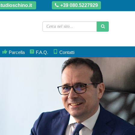
tudioschino.it
+39 080.5227929
Parcella
F.A.Q.
Contatti