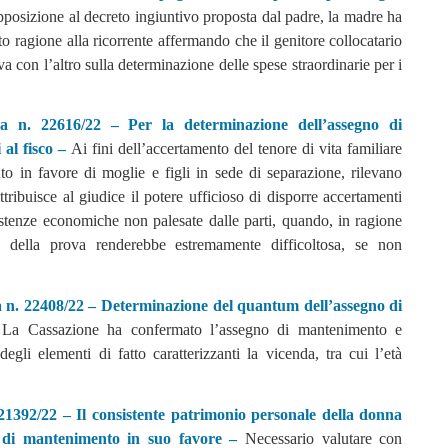
posizione al decreto ingiuntivo proposta dal padre, la madre ha
to ragione alla ricorrente affermando che il genitore collocatario
 con l’altro sulla determinazione delle spese straordinarie per i
a n. 22616/22 – Per la determinazione dell’assegno di
 al fisco –
Ai fini dell’accertamento del tenore di vita familiare
to in favore di moglie e figli in sede di separazione, rilevano
attribuisce al giudice il potere ufficioso di disporre accertamenti
istenze economiche non palesate dalle parti, quando, in ragione
ere della prova renderebbe estremamente difficoltosa, se non
za n. 22408/22 – Determinazione del quantum dell’assegno di
–
La Cassazione ha confermato l’assegno di mantenimento e
egli elementi di fatto caratterizzanti la vicenda, tra cui l’età
 21392/22 – Il consistente patrimonio personale della donna
no di mantenimento in suo favore –
Necessario valutare con