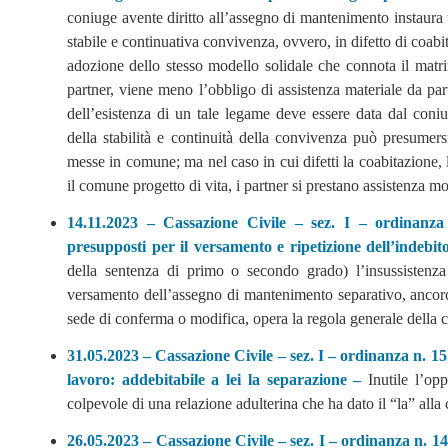
coniuge avente diritto all’assegno di mantenimento instaura 
stabile e continuativa convivenza, ovvero, in difetto di coab
adozione dello stesso modello solidale che connota il matri
partner, viene meno l’obbligo di assistenza materiale da par
dell’esistenza di un tale legame deve essere data dal coni
della stabilità e continuità della convivenza può presumers
messe in comune; ma nel caso in cui difetti la coabitazione,
il comune progetto di vita, i partner si prestano assistenza mo
14.11.2023 – Cassazione Civile – sez. I – ordinanza
presupposti per il versamento e ripetizione dell’indebi
della sentenza di primo o secondo grado) l’insussistenz
versamento dell’assegno di mantenimento separativo, ancorch
sede di conferma o modifica, opera la regola generale della
c
31.05.2023 – Cassazione Civile – sez. I – ordinanza n. 
lavoro: addebitabile a lei la separazione –
Inutile l’op
colpevole di una relazione adulterina che ha dato il “la” alla 
26.05.2023 – Cassazione Civile – sez. I – ordinanza n. 14