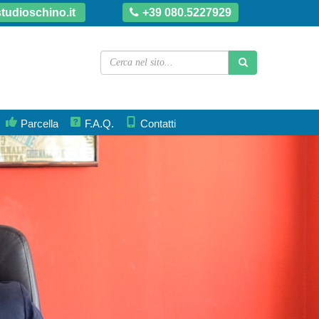
tudioschino.it
+39 080.5227929
Parcella
F.A.Q.
Contatti