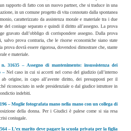
un rapporto di fatto con un nuovo partner, che si traduce in una
itazione, in un comune progetto di vita connotato dalla spontanea
monio, caratterizzato da assistenza morale e materiale tra i due
te del coniuge separato e quindi il diritto all’assegno. La prova
uge gravato dall’obbligo di corrispondere assegno. Dalla prova
i, salvo prova contraria, che le risorse economiche siano state
 la prova dovrà essere rigorosa, dovendosi dimostrare che, stante
rale e materiale.
 n. 31635 – Assegno di mantenimento: insussistenza dei
to –
Nel caso in cui si accerti nel corso del giudizio (all’interno
a
ab origine
, in capo all’avente diritto, dei presupposti per il
é riconosciuto in sede presidenziale o dal giudice istruttore in
ondictio indebiti.
15196 – Moglie fotografata mano nella mano con un collega di
posizione della donna. Per i Giudici è palese come si sia resa
crisi coniugale.
564 – L’ex marito deve pagare la scuola privata per la figlia